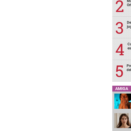
Ma
Or
De
ju
Ca
es
Pr
de
AMIGA