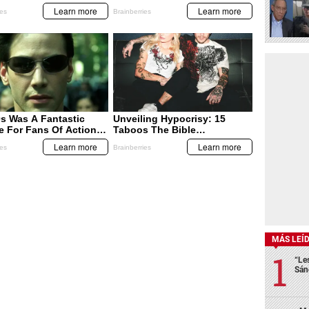
MÁS LEÍ
“Le
Sán