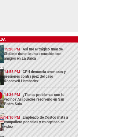
ADA
15:20 PM
Así fue el trágico final de
Stefanie durante una excursión con
amigos en La Barca
14:55 PM
CPH denuncia amenazas y
presiones contra juez del caso
Roosevelt Hernández
14:36 PM
¿Tienes problemas con tu
vecino? Así puedes resolverlo en San
Pedro Sula
14:10 PM
Empleado de Costco mata a
compañero por celos y es captado en
video