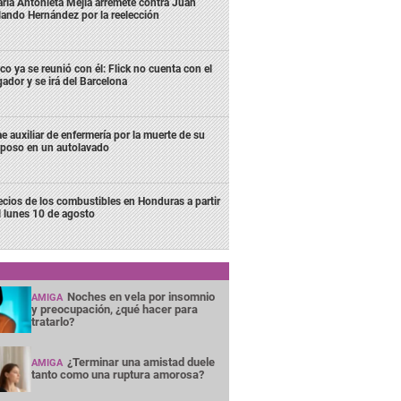
ría Antonieta Mejía arremete contra Juan
lando Hernández por la reelección
co ya se reunió con él: Flick no cuenta con el
gador y se irá del Barcelona
e auxiliar de enfermería por la muerte de su
poso en un autolavado
ecios de los combustibles en Honduras a partir
l lunes 10 de agosto
Noches en vela por insomnio
AMIGA
y preocupación, ¿qué hacer para
tratarlo?
¿Terminar una amistad duele
AMIGA
tanto como una ruptura amorosa?