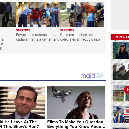
SUCESOS
SUCESOS
Envuelto en sábana lanzan
Caen reclutadores de
EN PORT
ara
cadáver frente a cementerio
colegiales en Tegucigalpa
 a
S