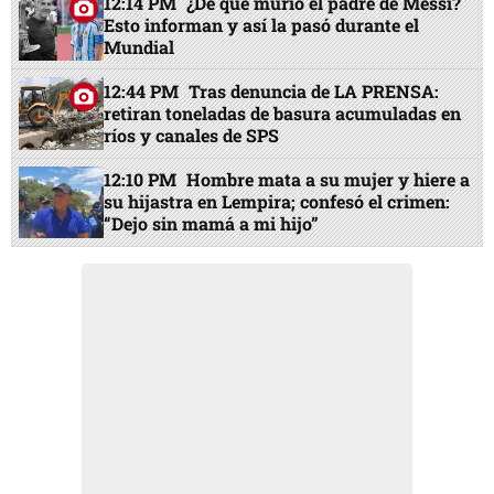
12:14 PM
¿De qué murió el padre de Messi?
Esto informan y así la pasó durante el
Mundial
12:44 PM
Tras denuncia de LA PRENSA:
retiran toneladas de basura acumuladas en
ríos y canales de SPS
12:10 PM
Hombre mata a su mujer y hiere a
su hijastra en Lempira; confesó el crimen:
“Dejo sin mamá a mi hijo”