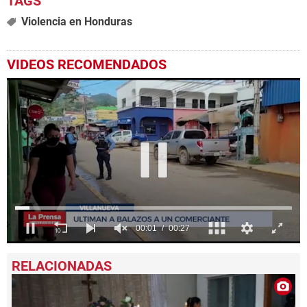
Violencia en Honduras
VIDEOS RECOMENDADOS
0
seconds
of
27
seconds