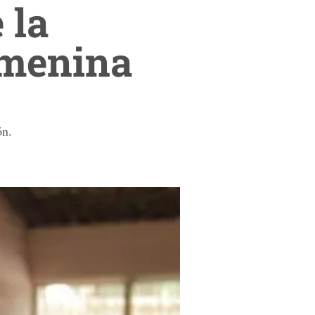
 la
emenina
ón.