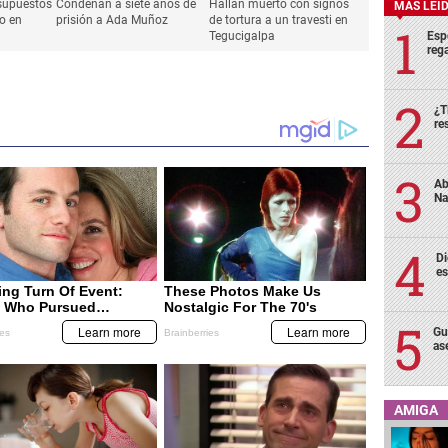
 supuestos
Condenan a siete años de
Hallan muerto con signos
MÁS LEÍ
o en
prisión a Ada Muñoz
de tortura a un travesti en
Esp
Tegucigalpa
rega
¿T
re
Ab
Na
Di
es
Gu
as
AMIGA