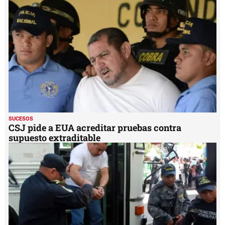
56
seconds
SUCESOS
CSJ pide a EUA acreditar pruebas contra
supuesto extraditable