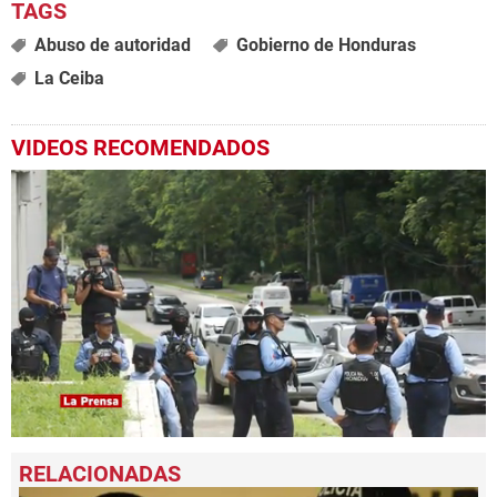
Abuso de autoridad
Gobierno de Honduras
La Ceiba
VIDEOS RECOMENDADOS
0
seconds
of