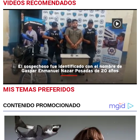
VIDEOS RECOMENDADOS
0
MIS TEMAS PREFERIDOS
seconds
of
30
seconds