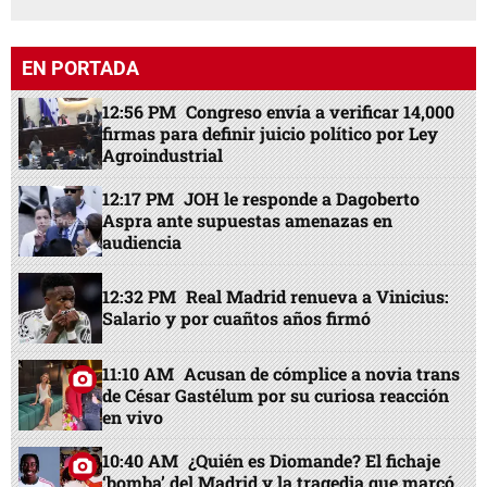
EN PORTADA
12:56 PM
Congreso envía a verificar 14,000
firmas para definir juicio político por Ley
Agroindustrial
12:17 PM
JOH le responde a Dagoberto
Aspra ante supuestas amenazas en
audiencia
12:32 PM
Real Madrid renueva a Vinicius:
Salario y por cuañtos años firmó
11:10 AM
Acusan de cómplice a novia trans
de César Gastélum por su curiosa reacción
en vivo
10:40 AM
¿Quién es Diomande? El fichaje
‘bomba’ del Madrid y la tragedia que marcó