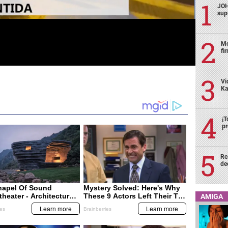
JOH
sup
Mo
fi
Vi
Ka
¡T
pr
Re
de
AMIGA