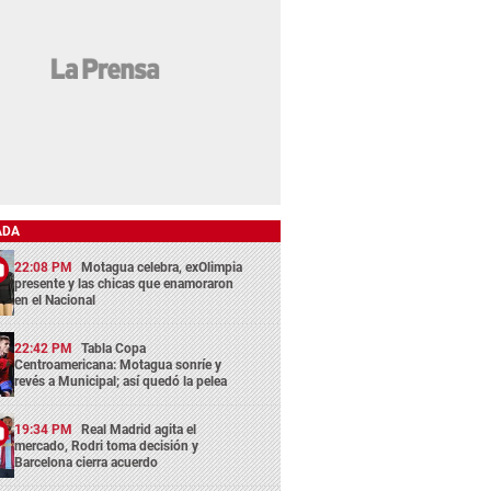
ADA
22:08 PM
Motagua celebra, exOlimpia
presente y las chicas que enamoraron
en el Nacional
22:42 PM
Tabla Copa
Centroamericana: Motagua sonríe y
revés a Municipal; así quedó la pelea
19:34 PM
Real Madrid agita el
mercado, Rodri toma decisión y
Barcelona cierra acuerdo