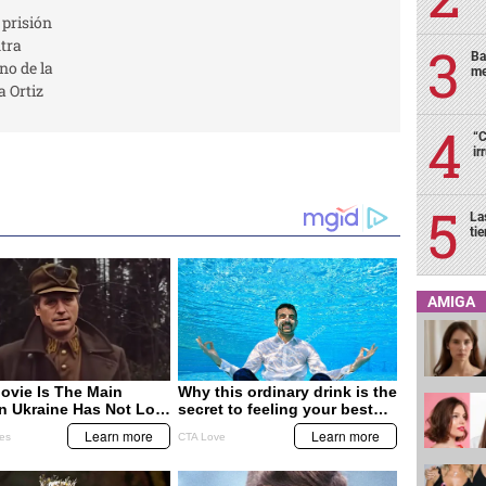
 prisión
tra
Ba
no de la
me
 Ortiz
“C
ir
La
ti
AMIGA