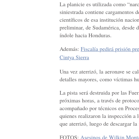
La planicie es utilizada como “nar
siniestrada contiene cargamentos d
científicos de esa institución naci
preliminar, de Sudamérica, desde d
índole hacia Honduras.
Además:
Fiscalía pedirá prisión p
Cintya Sierra
Una vez aterrizó, la aeronave se ca
detalles mayores, como víctimas hu
La pista será destruida por las F
próximas horas, a través de protoco
acompañado por técnicos en Proce
quienes realizaron la inspección a 
que aterrizó, luego de descargar l
FOTOS:
Asesinos de Wilkin Montal