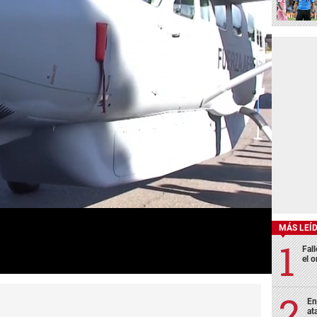
MÁS LEÍ
Fall
el o
En
at