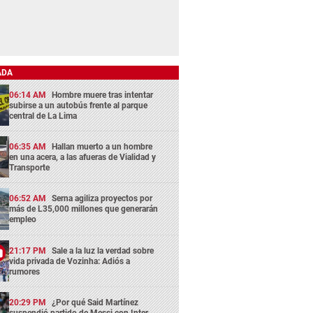
ADA
06:14 AM
Hombre muere tras intentar
subirse a un autobús frente al parque
central de La Lima
06:35 AM
Hallan muerto a un hombre
en una acera, a las afueras de Vialidad y
Transporte
06:52 AM
Serna agiliza proyectos por
más de L35,000 millones que generarán
empleo
21:17 PM
Sale a la luz la verdad sobre
vida privada de Vozinha: Adiós a
rumores
20:29 PM
¿Por qué Said Martínez