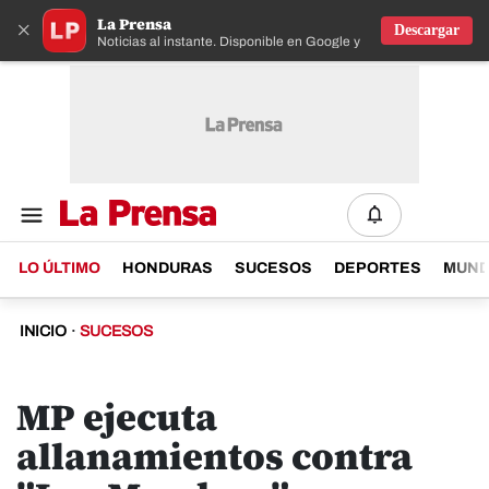
La Prensa
×
Descargar
Noticias al instante. Disponible en Google y IOS
LO ÚLTIMO
HONDURAS
SUCESOS
DEPORTES
MUN
INICIO
·
SUCESOS
MP ejecuta
allanamientos contra