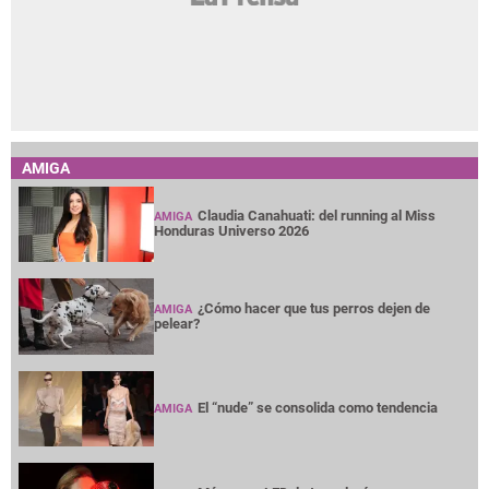
AMIGA
Claudia Canahuati: del running al Miss
AMIGA
Honduras Universo 2026
¿Cómo hacer que tus perros dejen de
AMIGA
pelear?
El “nude” se consolida como tendencia
AMIGA