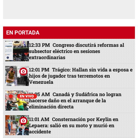
EN PORTADA
12:33 PM
Congreso discutirá reformas al
subsector eléctrico en sesiones
extraordinarias
12:01 PM
Trágico: Hallan sin vida a esposa e
hijos de jugador tras terremotos en
Venezuela
11:05 AM
Canadá y Sudáfrica no logran
hacerse daño en el arranque de la
eliminación directa
11:01 AM
Consternación por Keylin en
Lepaera: salió en su moto y murió en
accidente