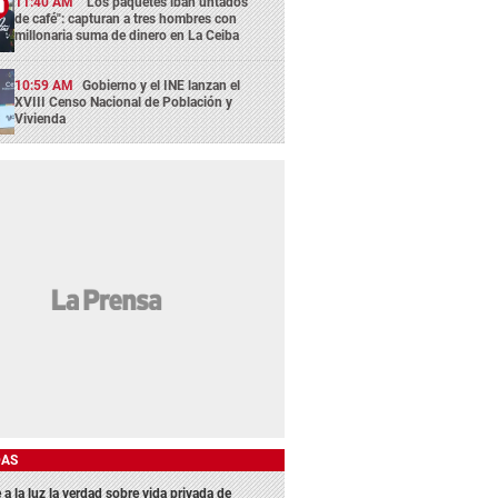
11:40 AM
"Los paquetes iban untados
de café": capturan a tres hombres con
millonaria suma de dinero en La Ceiba
10:59 AM
Gobierno y el INE lanzan el
XVIII Censo Nacional de Población y
Vivienda
DAS
 a la luz la verdad sobre vida privada de