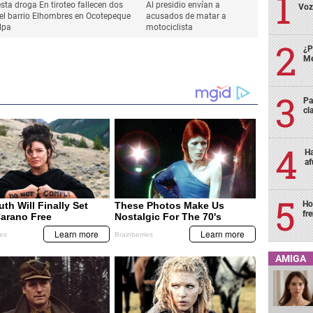
sta droga
En tiroteo fallecen dos
Al presidio envían a
Voz
l barrio El
hombres en Ocotepeque
acusados de matar a
lpa
motociclista
¿P
Me
Pa
cl
Ha
af
Ho
fr
AMIGA