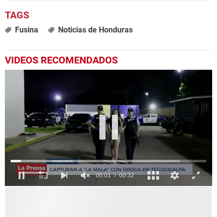
Fusina
Noticias de Honduras
VIDEOS RECOMENDADOS
0
seconds
of
32