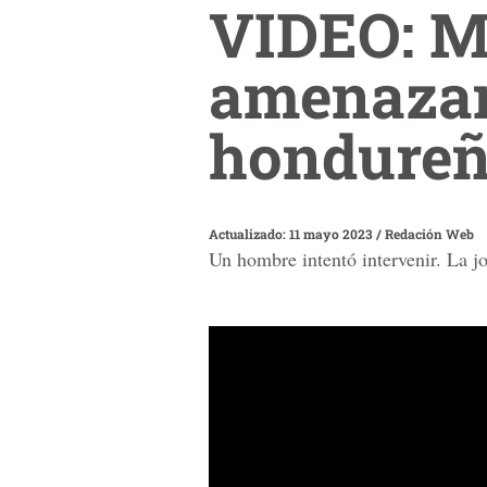
VIDEO: M
amenazan 
hondure
Actualizado: 11 mayo 2023
/
Redación Web
Un hombre intentó intervenir. La jo
0
seconds
of
1
minute,
48
seconds
Volume
90%