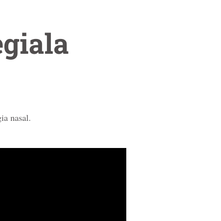
egiala
ia nasal.