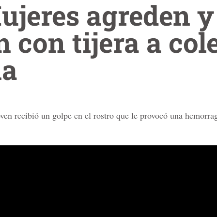
ujeres agreden y
con tijera a col
ña
ven recibió un golpe en el rostro que le provocó una hemorrag