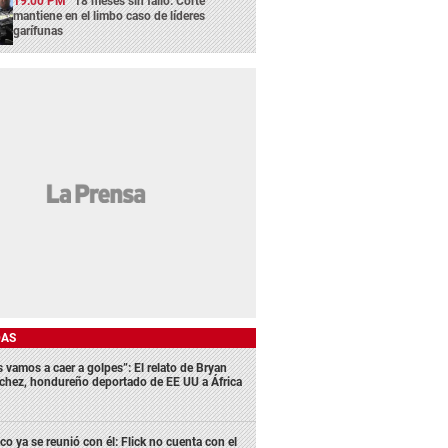
19:00 PM
18 meses sin fallo: Corte
mantiene en el limbo caso de líderes
garífunas
DAS
s vamos a caer a golpes”: El relato de Bryan
chez, hondureño deportado de EE UU a África
co ya se reunió con él: Flick no cuenta con el