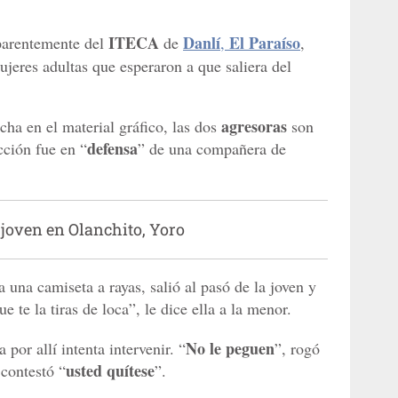
ITECA
Danlí
El Paraíso
parentemente del
de
,
,
jeres adultas que esperaron a que saliera del
agresoras
cha en el material gráfico, las dos
son
defensa
cción fue en “
” de una compañera de
 joven en Olanchito, Yoro
a una camiseta a rayas, salió al pasó de la joven y
 te la tiras de loca”, le dice ella a la menor.
No le peguen
or allí intenta intervenir. “
”, rogó
usted quítese
 contestó “
”.