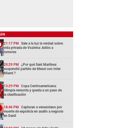
ADA
21:17 PM
Sale a la luz la verdad sobre
vida privada de Vozinha: Adiós a
rumores
20:29 PM
¿Por qué Said Martínez
suspendió partido de Messi con Inter
Miami ?
13:29 PM
Copa Centroamericana:
Olimpia remonta y queda a un paso de
la clasificación
18:46 PM
Capturan a venezolano por
muerte de expolicía en asalto a negocio
en Danlí