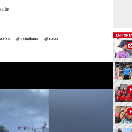
sa.hn
EN PORT
araíso
Estudiante
Pelea