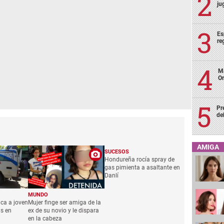
ju
Es
re
Ma
Or
Pr
de
AMIGA
SUCESOS
Hondureña rocía spray de
gas pimienta a asaltante en
Danlí
MUNDO
aca a joven
Mujer finge ser amiga de la
as en
ex de su novio y le dispara
en la cabeza