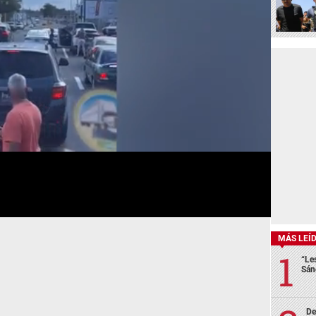
MÁS LEÍ
“Le
Sán
De