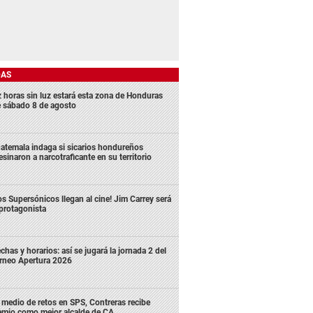
DAS
z horas sin luz estará esta zona de Honduras
e sábado 8 de agosto
atemala indaga si sicarios hondureños
esinaron a narcotraficante en su territorio
os Supersónicos llegan al cine! Jim Carrey será
 protagonista
chas y horarios: así se jugará la jornada 2 del
rneo Apertura 2026
 medio de retos en SPS, Contreras recibe
emio como mejor alcalde de CA