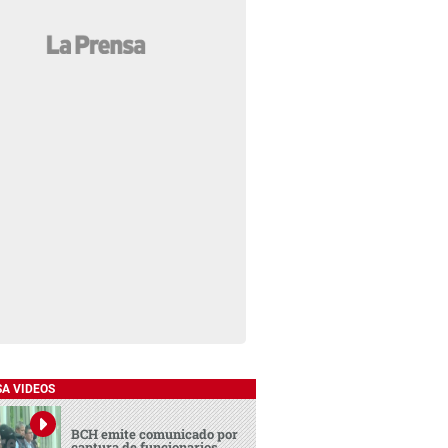
SA VIDEOS
BCH emite comunicado por
captura de funcionarios