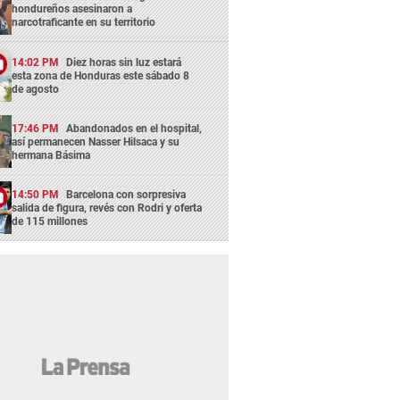
hondureños asesinaron a
narcotraficante en su territorio
14:02 PM
Diez horas sin luz estará
esta zona de Honduras este sábado 8
de agosto
17:46 PM
Abandonados en el hospital,
así permanecen Nasser Hilsaca y su
hermana Básima
14:50 PM
Barcelona con sorpresiva
salida de figura, revés con Rodri y oferta
de 115 millones