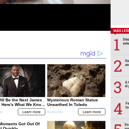
MÁS LEÍ
Die
est
Gu
as
¡L
el
Fe
to
En
pr