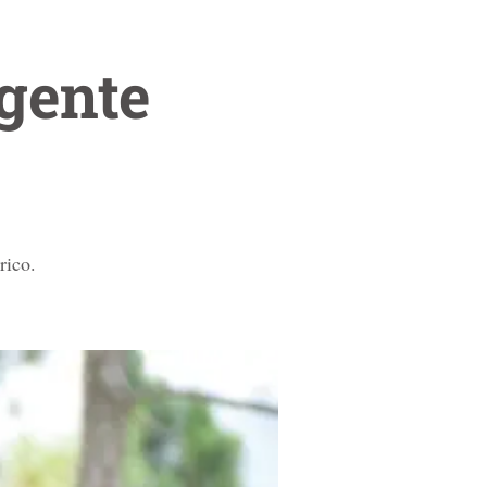
igente
rico.