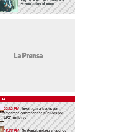
vinculados al caso
ADA
22:32 PM
Investigan a jueces por
embargos contra fondos públicos por
L921 millones
18:33 PM
Guatemala indaga si sicarios