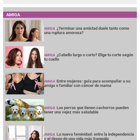
AMIGA
¿Terminar una amistad duele tanto como
AMIGA
una ruptura amorosa?
¿Cabello largo o corto? Elige tu corte según
AMIGA
tu cuello
Entre mujeres: guía para acompañar a su
AMIGA
amiga o familiar con cáncer de mama
Las perras que tienen cachorros pueden
AMIGA
tener una vejez más saludable
La nueva feminidad: entre la independencia
AMIGA
y el deseo de una vida más tranquila