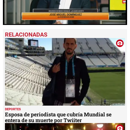
0
seconds
of
2
minutes,
0
DEPORTES
Esposa de periodista que cubría Mundial se
entera de su muerte por Twiiter