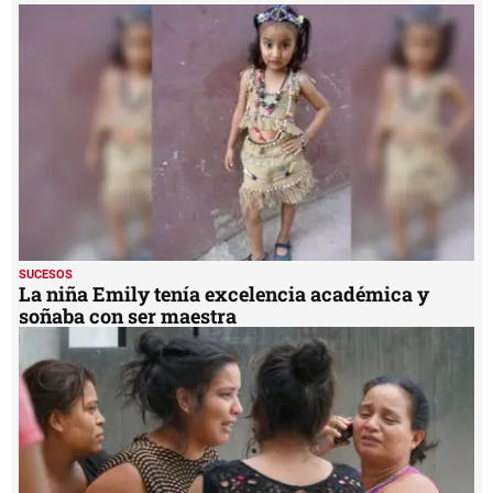
1
minute,
4
seconds
SUCESOS
La niña Emily tenía excelencia académica y
soñaba con ser maestra