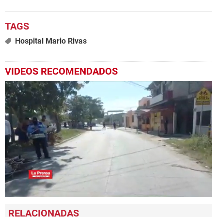
Hospital Mario Rivas
VIDEOS RECOMENDADOS
0
seconds
of