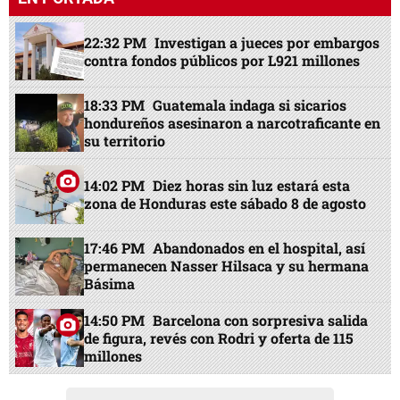
22:32 PM
Investigan a jueces por embargos
contra fondos públicos por L921 millones
18:33 PM
Guatemala indaga si sicarios
hondureños asesinaron a narcotraficante en
su territorio
14:02 PM
Diez horas sin luz estará esta
zona de Honduras este sábado 8 de agosto
17:46 PM
Abandonados en el hospital, así
permanecen Nasser Hilsaca y su hermana
Básima
14:50 PM
Barcelona con sorpresiva salida
de figura, revés con Rodri y oferta de 115
millones