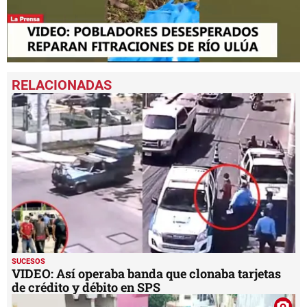
0
seconds
of
37
seconds
SUCESOS
VIDEO: Así operaba banda que clonaba tarjetas
de crédito y débito en SPS