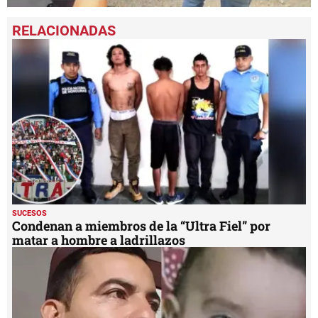
0
seconds
of
2
minutes,
48
seconds
SUCESOS
Condenan a miembros de la “Ultra Fiel” por
matar a hombre a ladrillazos