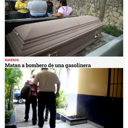
46
seconds
SUCESOS
Matan a bombero de una gasolinera