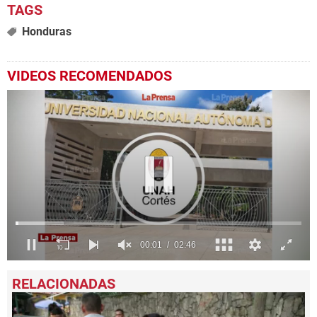
Honduras
VIDEOS RECOMENDADOS
0
seconds
of
2
minutes,