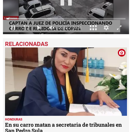
0
seconds
of
1
minute,
14
seconds
HONDURAS
En su carro matan a secretaria de tribunales en
San Pedro Sula