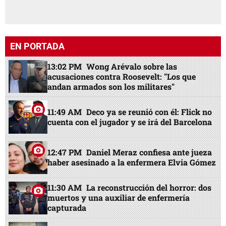
EN PORTADA
13:02 PM
Wong Arévalo sobre las
acusaciones contra Roosevelt: "Los que
andan armados son los militares"
11:49 AM
Deco ya se reunió con él: Flick no
cuenta con el jugador y se irá del Barcelona
12:47 PM
Daniel Meraz confiesa ante jueza
haber asesinado a la enfermera Elvia Gómez
11:30 AM
La reconstrucción del horror: dos
muertos y una auxiliar de enfermería
capturada