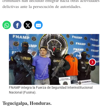
criminales han decidido emigrar hacia otras actividades
delictivas ante la persecución de autoridades.
Foto:
FNAMP integra la Fuerza de Seguridad Interinstitucional
Nacional (Fusina).
Tegucigalpa, Honduras.