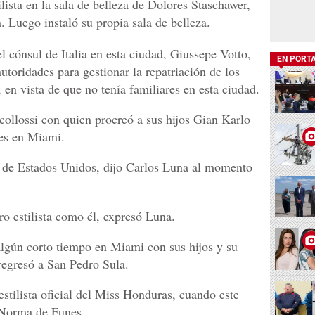
ista en la sala de belleza de Dolores Staschawer,
 Luego instaló su propia sala de belleza.
l cónsul de Italia en esta ciudad, Giussepe Votto,
EN PORT
utoridades para gestionar la repatriación de los
n, en vista de que no tenía familiares en esta ciudad.
ollossi con quien procreó a sus hijos Gian Karlo
tes en Miami.
a de Estados Unidos, dijo Carlos Luna al momento
o estilista como él, expresó Luna.
lgún corto tiempo en Miami con sus hijos y su
 regresó a San Pedro Sula.
stilista oficial del Miss Honduras, cuando este
 Norma de Funes.