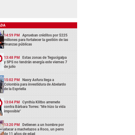
ADA
14:59 PM
Aprueban créditos por $225
millones para fortalecer la gestión de las
finanzas públicas
13:48 PM
Estas zonas de Tegucigalpa
y SPS no tendrán energía este viernes 7
de julio
15:02 PM
Nasry Asfura llega a
Colombia para investidura de Abelardo
de la Espriella
13:04 PM
Cynthia Klitbo arremete
contra Bárbara Torres: "Me hizo la vida
imposible"
13:20 PM
Detienen a un hombre por
atacar a machetazos a Roco, un perro
de 11 años de edad