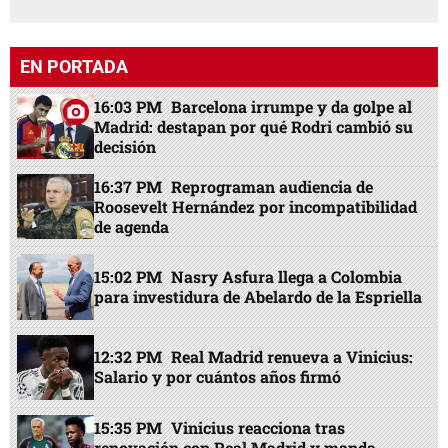
EN PORTADA
16:03 PM
Barcelona irrumpe y da golpe al
Madrid: destapan por qué Rodri cambió su
decisión
16:37 PM
Reprograman audiencia de
Roosevelt Hernández por incompatibilidad
de agenda
15:02 PM
Nasry Asfura llega a Colombia
para investidura de Abelardo de la Espriella
12:32 PM
Real Madrid renueva a Vinicius:
Salario y por cuántos años firmó
15:35 PM
Vinicius reacciona tras
renovación con Real Madrid y manda