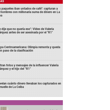
DAS
s paquetes iban untados de café": capturan a
s hombres con millonaria suma de dinero en La
ba
e dije que no quería eso”: Video de Valeria
rquez antes de ser asesinada por el "R1"
pa Centroamericana: Olimpia remonta y queda
un paso de la clasificación
ltran fotos y mensajes de la influencer Valeria
rquez y el hijo del “R1”
velan cuánto dinero llevaban los capturados en
 muelle de La Ceiba