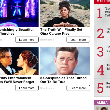
MÁS LEÍ
"Lo
tre
Cei
“T
Má
Co
a 
Fi
Má
Re
el
AMIGA