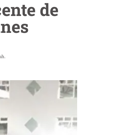
ente de
unes
ah.