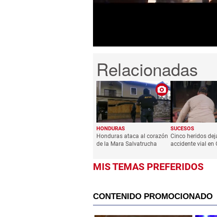
seconds
Volume
0%
HONDURAS
SUCESOS
Honduras ataca al corazón
Cinco heridos dej
de la Mara Salvatrucha
accidente vial en
MIS TEMAS PREFERIDOS