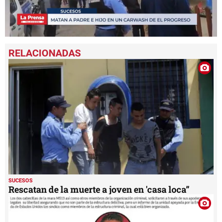
0
seconds
of
1
minute,
9
seconds
SUCESOS
Rescatan de la muerte a joven en 'casa loca”