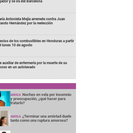
gador y se irá del Barcelona
ría Antonieta Mejía arremete contra Juan
lando Hernández por la reelección
ecios de los combustibles en Honduras a partir
l lunes 10 de agosto
e auxiliar de enfermería por la muerte de su
poso en un autolavado
Noches en vela por insomnio
AMIGA
y preocupación, ¿qué hacer para
tratarlo?
¿Terminar una amistad duele
AMIGA
tanto como una ruptura amorosa?