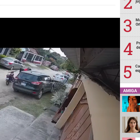
ju
Ma
Or
Pr
de
Ca
es
AMIGA