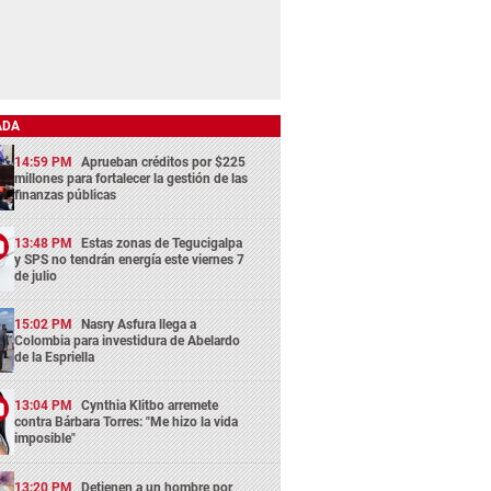
ADA
14:59 PM
Aprueban créditos por $225
millones para fortalecer la gestión de las
finanzas públicas
13:48 PM
Estas zonas de Tegucigalpa
y SPS no tendrán energía este viernes 7
de julio
15:02 PM
Nasry Asfura llega a
Colombia para investidura de Abelardo
de la Espriella
13:04 PM
Cynthia Klitbo arremete
contra Bárbara Torres: "Me hizo la vida
imposible"
13:20 PM
Detienen a un hombre por