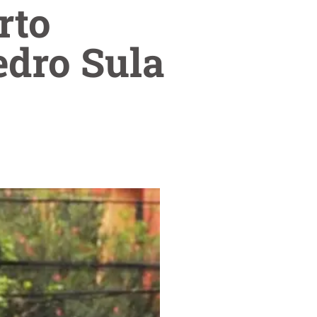
rto
edro Sula