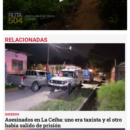
0
seconds
of
1
minute,
20
seconds
SUCESOS
Asesinados en La Ceiba: uno era taxista y el otro
había salido de prisión