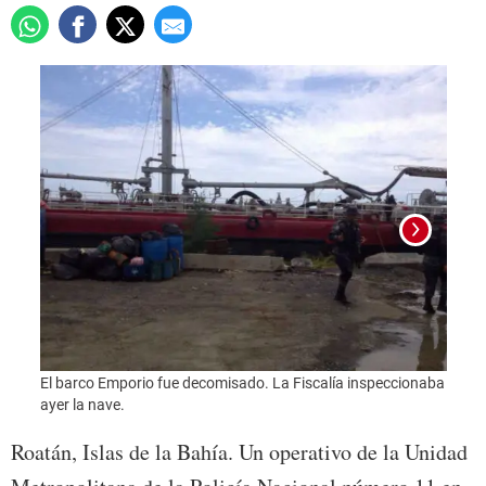
Los s
El barco Emporio fue decomisado. La Fiscalía inspeccionaba
el cas
ayer la nave.
Roatán, Islas de la Bahía. Un operativo de la Unidad