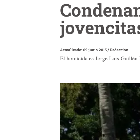
Condenan
jovencita
Actualizado: 09 junio 2015
/
Redacción
El homicida es Jorge Luis Guillén