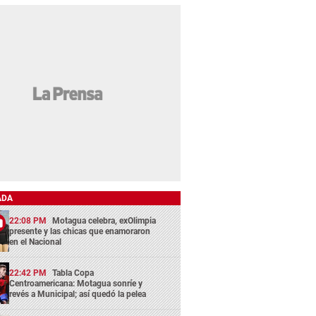
ADA
22:08 PM
Motagua celebra, exOlimpia
presente y las chicas que enamoraron
en el Nacional
22:42 PM
Tabla Copa
Centroamericana: Motagua sonríe y
revés a Municipal; así quedó la pelea