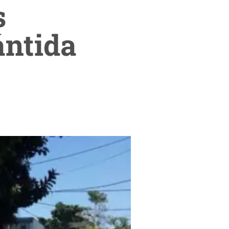
s
lántida