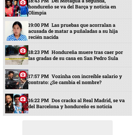
18:43 PM
Del Motagua a segunda,
hondureño se va del Barça y noticia en
Olimpia
19:00 PM
Las pruebas que acorralan a
acusada de matar a puñaladas a su hija
recién nacida
18:23 PM
Hondureña muere tras caer por
las gradas de su casa en San Pedro Sula
17:57 PM
Vozinha con increíble salario y
contrato: ¿Se cambia el nombre?
16:22 PM
Dos cracks al Real Madrid, se va
del Barcelona y hondureño es noticia