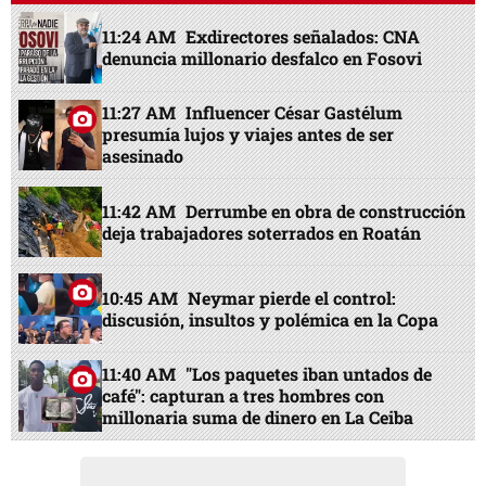
11:24 AM
Exdirectores señalados: CNA
denuncia millonario desfalco en Fosovi
11:27 AM
Influencer César Gastélum
presumía lujos y viajes antes de ser
asesinado
11:42 AM
Derrumbe en obra de construcción
deja trabajadores soterrados en Roatán
10:45 AM
Neymar pierde el control:
discusión, insultos y polémica en la Copa
11:40 AM
"Los paquetes iban untados de
café": capturan a tres hombres con
millonaria suma de dinero en La Ceiba