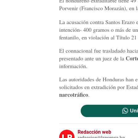
El hondureño extraditable tiene 49 
Porvenir (Francisco Morazán), en l
La acusación contra Santos Erazo e
intención- 400 gramos o más de un
fentanilo, en violación al Título 
El connacional fue trasladado haci
Cort
presentado ante un juez de la
información.
Las autoridades de Honduras han 
solicitados en extradición por Est
narcotráfico
.
Uni
Redacción web
redaccion@laprensa.hn