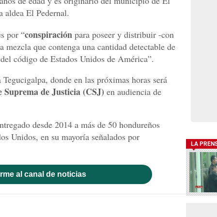
años de edad y es originario del municipio de El
a aldea El Pedernal.
conspiración
s por “
para poseer y distribuir -con
a mezcla que contenga una cantidad detectable de
21 del código de Estados Unidos de América”.
a Tegucigalpa, donde en las próximas horas será
e Suprema de Justicia (CSJ)
en
audiencia de
entregado desde 2014 a más de 50 hondureños
ados Unidos, en su mayoría señalados por
LA PREN
rme al canal de noticias