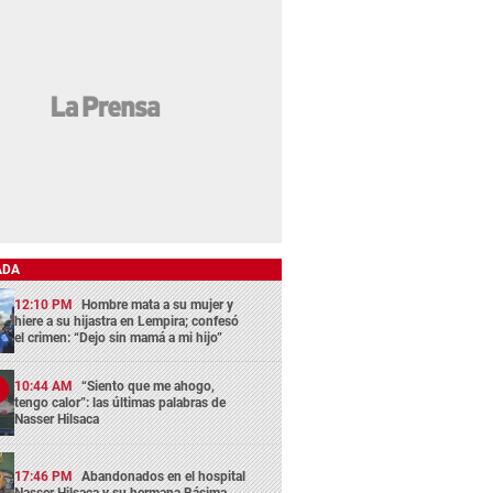
ADA
12:10 PM
Hombre mata a su mujer y
hiere a su hijastra en Lempira; confesó
el crimen: “Dejo sin mamá a mi hijo”
10:44 AM
“Siento que me ahogo,
tengo calor”: las últimas palabras de
Nasser Hilsaca
17:46 PM
Abandonados en el hospital