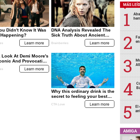
MÁS LEÍ
Aba
her
Fa
en
Mu
At
Co
Ba
El
an
AMIGA