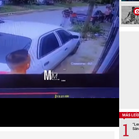
MÁS LEÍ
“Le
Sán