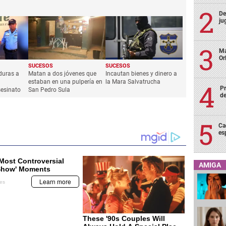
De
ju
Ma
Or
SUCESOS
SUCESOS
duras a
Matan a dos jóvenes que
Incautan bienes y dinero a
estaban en una pulpería en
la Mara Salvatrucha
Pr
sesinato
San Pedro Sula
de
Ca
es
AMIGA