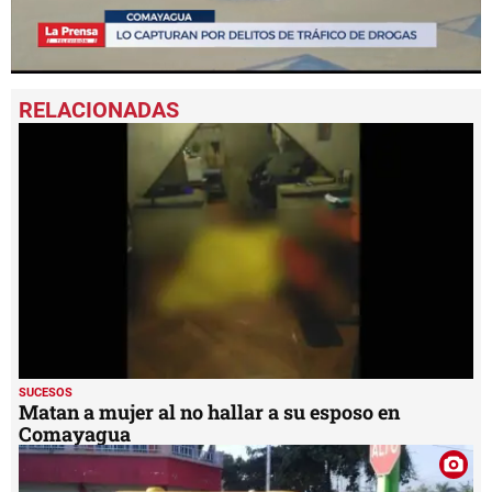
0
seconds
of
44
seconds
SUCESOS
Matan a mujer al no hallar a su esposo en
Comayagua