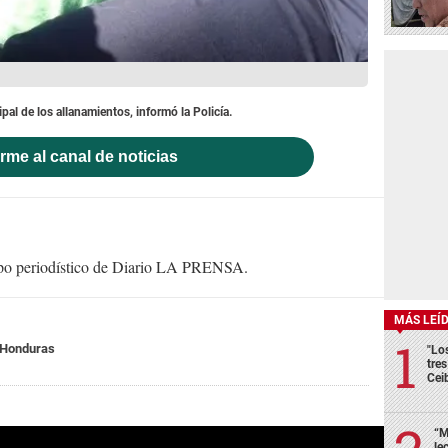
pal de los allanamientos, informó la Policía.
rme al canal de noticias
uipo periodístico de Diario LA PRENSA.
MÁS LEÍ
 Honduras
"Lo
tre
Cei
“M
le