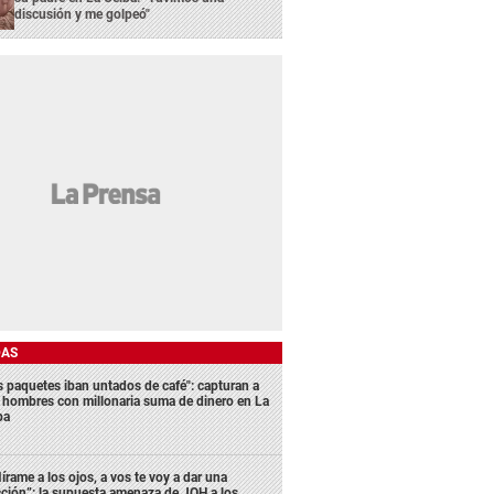
discusión y me golpeó"
DAS
s paquetes iban untados de café": capturan a
s hombres con millonaria suma de dinero en La
ba
írame a los ojos, a vos te voy a dar una
cción”: la supuesta amenaza de JOH a los