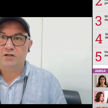
pr
Ma
de
Si
ti
Vi
as
AMIGA