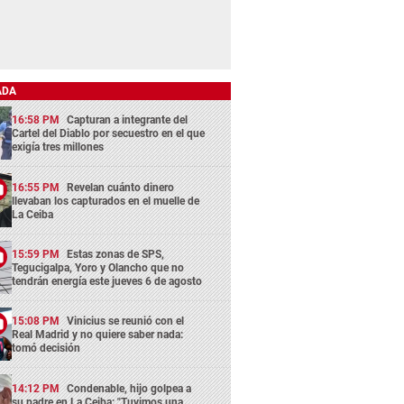
ADA
16:58 PM
Capturan a integrante del
Cartel del Diablo por secuestro en el que
exigía tres millones
16:55 PM
Revelan cuánto dinero
llevaban los capturados en el muelle de
La Ceiba
15:59 PM
Estas zonas de SPS,
Tegucigalpa, Yoro y Olancho que no
tendrán energía este jueves 6 de agosto
15:08 PM
Vinicius se reunió con el
Real Madrid y no quiere saber nada:
tomó decisión
14:12 PM
Condenable, hijo golpea a
su padre en La Ceiba: "Tuvimos una