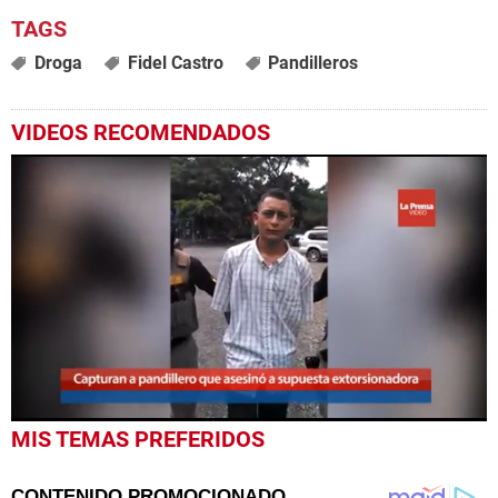
Droga
Fidel Castro
Pandilleros
VIDEOS RECOMENDADOS
0
MIS TEMAS PREFERIDOS
seconds
of
34