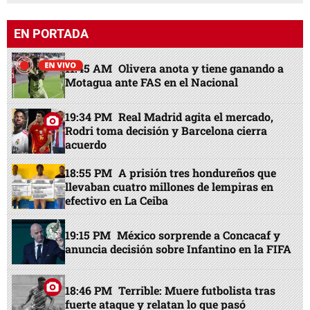
EN PORTADA
11:45 AM
Olivera anota y tiene ganando a
Motagua ante FAS en el Nacional
19:34 PM
Real Madrid agita el mercado,
Rodri toma decisión y Barcelona cierra
acuerdo
18:55 PM
A prisión tres hondureños que
llevaban cuatro millones de lempiras en
efectivo en La Ceiba
19:15 PM
México sorprende a Concacaf y
anuncia decisión sobre Infantino en la FIFA
18:46 PM
Terrible: Muere futbolista tras
fuerte ataque y relatan lo que pasó