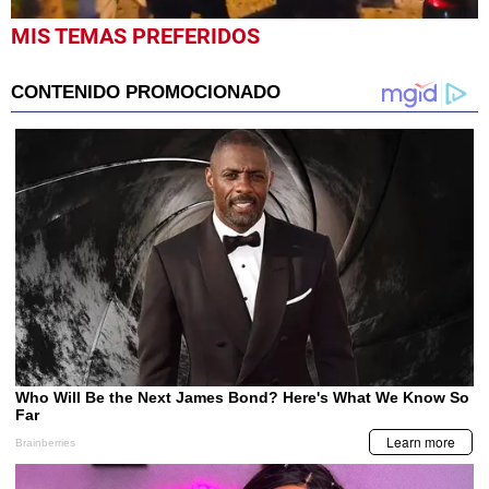
0
MIS TEMAS PREFERIDOS
seconds
of
59
seconds