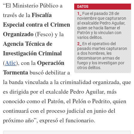
“El Ministerio Público a
DATOS
Fiscalía
través de la
1_
Fue el pasado 28 de
noviembre que capturaron
Especial contra el Crimen
al exalcalde Pedro Aguilar,
quien se hacía llamar el
Organizado
(Fesco) y la
Patrón y lo vinculan con
varios delitos.
Agencia Técnica de
2_
En el operativo del
pasado martes capturaron
Investigación Criminal
a dos hombres, les
decomisaron armas de
Atic
Operación
(
), con la
fuego y los investigan por
otros delitos.
Tormenta
buscó debilitar a
la banda vinculada a la criminalidad organizada, que
es dirigida por el exalcalde Pedro Aguilar, más
conocido como el Patrón, el Pelón o Pedrito, quien
continuará con el proceso judicial en junio del
próximo año”, expresó el funcionario.