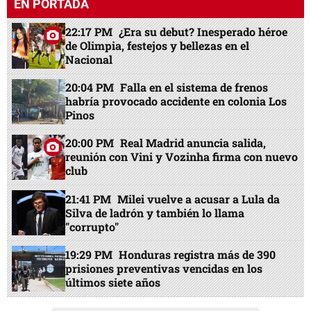
EN PORTADA
22:17 PM
¿Era su debut? Inesperado héroe
de Olimpia, festejos y bellezas en el
Nacional
20:04 PM
Falla en el sistema de frenos
habría provocado accidente en colonia Los
Pinos
20:00 PM
Real Madrid anuncia salida,
reunión con Vini y Vozinha firma con nuevo
club
21:41 PM
Milei vuelve a acusar a Lula da
Silva de ladrón y también lo llama
"corrupto"
19:29 PM
Honduras registra más de 390
prisiones preventivas vencidas en los
últimos siete años