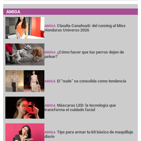
AMIGA
Claudia Canahuati: del running al Miss
AMIGA
Honduras Universo 2026
¿Cómo hacer que tus perros dejen de
AMIGA
pelear?
El “nude” se consolida como tendencia
AMIGA
Máscaras LED: la tecnología que
AMIGA
transforma el cuidado facial
Tips para armar tu kit básico de maquillaje
AMIGA
diario