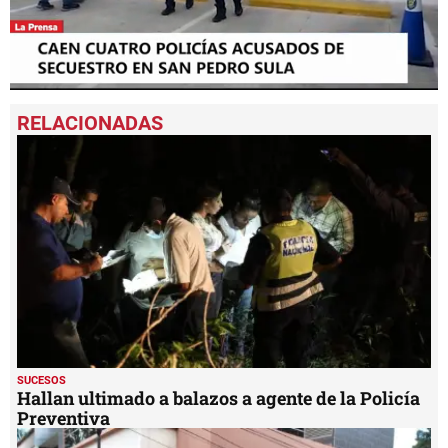
0
seconds
of
1
minute,
45
seconds
SUCESOS
Hallan ultimado a balazos a agente de la Policía
Preventiva