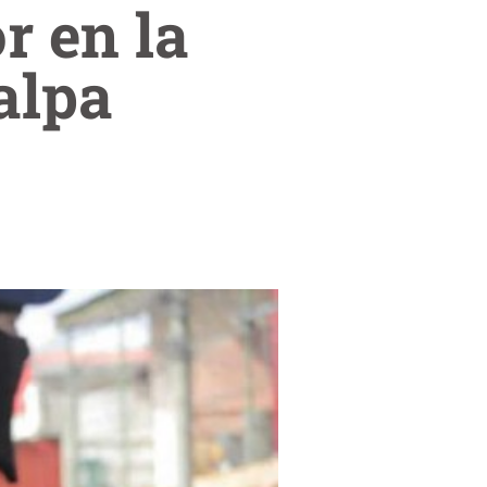
r en la
galpa