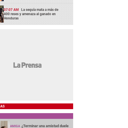
07:07 AM
La sequía mata a más de
400 reses y amenaza al ganado en
Honduras
DAS
¿Terminar una amistad duele
AMIGA