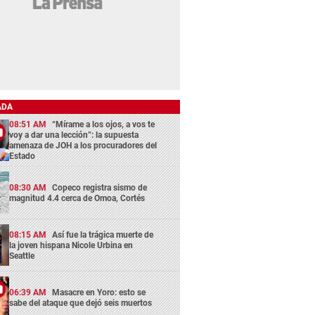
ADA
08:51 AM
“Mírame a los ojos, a vos te
voy a dar una lección”: la supuesta
amenaza de JOH a los procuradores del
Estado
08:30 AM
Copeco registra sismo de
magnitud 4.4 cerca de Omoa, Cortés
08:15 AM
Así fue la trágica muerte de
la joven hispana Nicole Urbina en
Seattle
06:39 AM
Masacre en Yoro: esto se
sabe del ataque que dejó seis muertos