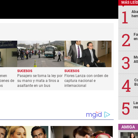
MÁS LEÍ
Aba
her
Fa
en
Mu
At
SUCESOS
SUCESOS
ienen
Pasajero se toma la ley por
Flores Lanza con orden de
Co
cenes de
su mano y mata a tiros a
captura nacional e
Ba
os
asaltante en un bus
internacional
La
re
AMIGA