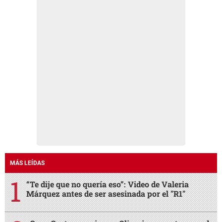
MÁS LEÍDAS
“Te dije que no quería eso”: Video de Valeria
Márquez antes de ser asesinada por el "R1"