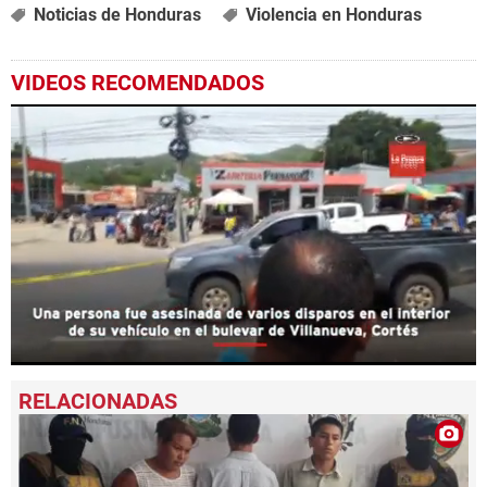
Noticias de Honduras
Violencia en Honduras
VIDEOS RECOMENDADOS
0
seconds
of
1
minute,
32
seconds