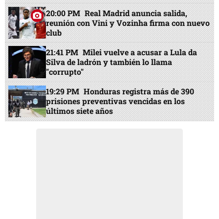
20:00 PM
Real Madrid anuncia salida,
reunión con Vini y Vozinha firma con nuevo
club
21:41 PM
Milei vuelve a acusar a Lula da
Silva de ladrón y también lo llama
"corrupto"
19:29 PM
Honduras registra más de 390
prisiones preventivas vencidas en los
últimos siete años