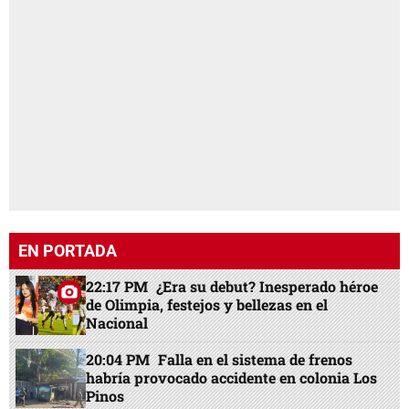
EN PORTADA
22:17 PM
¿Era su debut? Inesperado héroe
de Olimpia, festejos y bellezas en el
Nacional
20:04 PM
Falla en el sistema de frenos
habría provocado accidente en colonia Los
Pinos