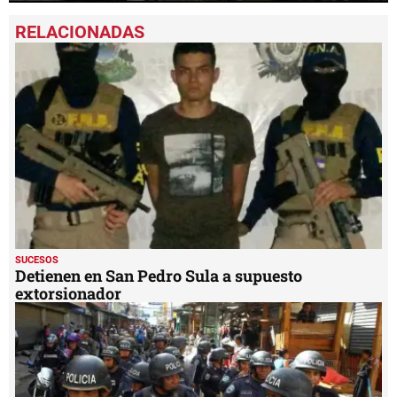
0
seconds
of
1
minute,
6
seconds
SUCESOS
Detienen en San Pedro Sula a supuesto
extorsionador