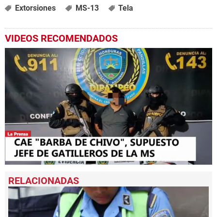
Extorsiones
MS-13
Tela
VIDEOS RECOMENDADOS
0
seconds
of
1
minute,
54
seconds