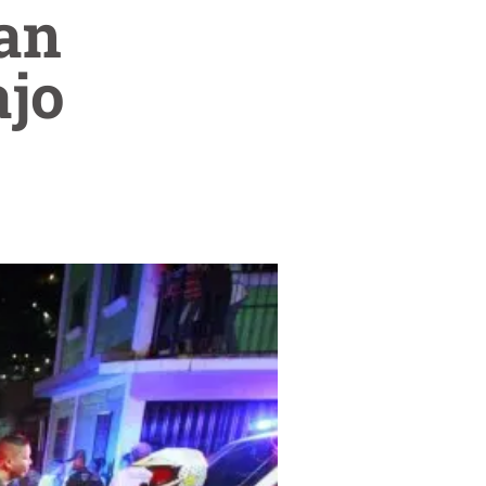
ian
ajo