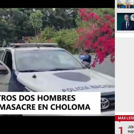
MÁS LEÍ
JOH
sup