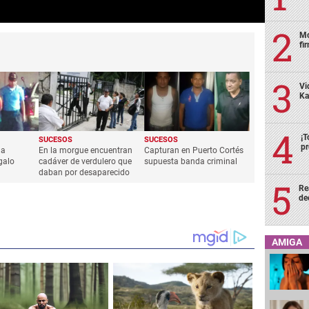
Mo
fi
Vi
Ka
¡T
SUCESOS
SUCESOS
pr
ga
En la morgue encuentran
Capturan en Puerto Cortés
galo
cadáver de verdulero que
supuesta banda criminal
daban por desaparecido
Re
de
AMIGA