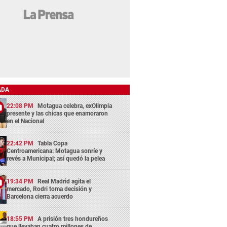
ADA
22:08 PM
Motagua celebra, exOlimpia
presente y las chicas que enamoraron
en el Nacional
22:42 PM
Tabla Copa
Centroamericana: Motagua sonríe y
revés a Municipal; así quedó la pelea
19:34 PM
Real Madrid agita el
mercado, Rodri toma decisión y
Barcelona cierra acuerdo
18:55 PM
A prisión tres hondureños
que llevaban cuatro millones de