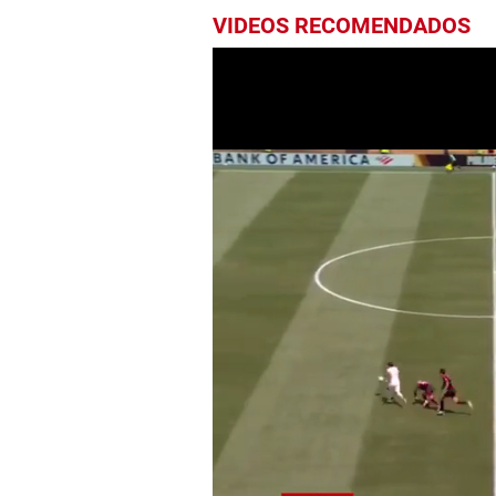
VIDEOS RECOMENDADOS
0
seconds
of