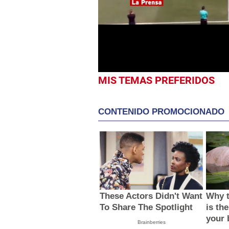
1
minute,
23
seconds
Volume
0%
MIS TEMAS PREFERIDOS
CONTENIDO PROMOCIONADO
These Actors Didn't Want
Why t
To Share The Spotlight
is the
your 
Brainberries