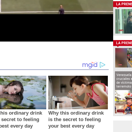
LA PREN
LA PREN
Venezuela 
cruciales 
de víctima
terremoto
his ordinary drink
Why this ordinary drink
 secret to feeling
is the secret to feeling
best every day
your best every day