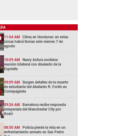
ADA
11:04 AM
Clima en Honduras: en estas
zonas habrá lluvias este viernes 7 de
agosto
10:09 AM
Nasry Asfura sostiene
reunión bilateral con Abelardo de la
Espriella
09:09 AM
Surgen detalles de la muerte
de estudiante del Abelardo R. Fortín en
Comayagüela
09:26 AM
Barcelona recibe respuesta
inesperada del Manchester City por
Rodri
08:50 AM
Policía pierde la vida en un
enfrentamiento armado en San Pedro