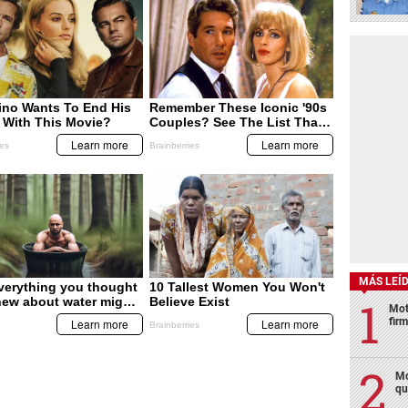
MÁS LEÍ
Mot
fir
Mo
qu