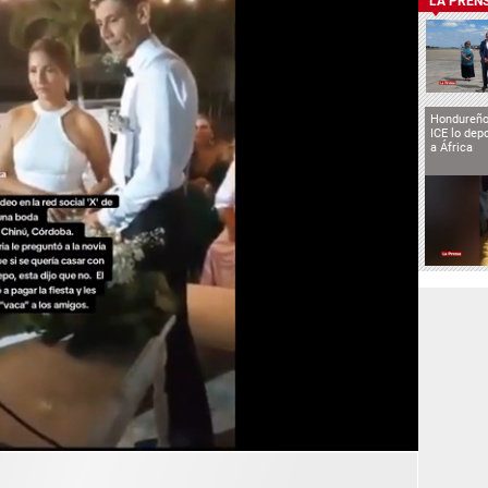
LA PREN
Hondureño
ICE lo depo
a África