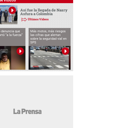
SA VIDEOS
Así fue la llegada de Nasry
Asfura a Colombia
Últimos Videos
 denuncia que
Más motos, más riesgos
rtó “a la fuerza”
las cifras que alertan
sobre la seguridad vial en
SPS