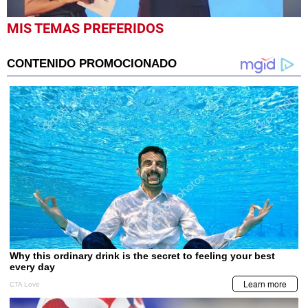
0
MIS TEMAS PREFERIDOS
seconds
of
47
seconds