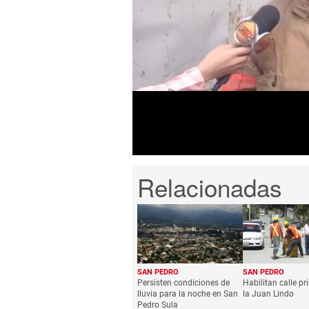
0
seconds
of
5
minutes,
31
seconds
Volume
0%
SAN PEDRO
SAN PEDRO
Persisten condiciones de
Habilitan calle pr
lluvia para la noche en San
la Juan Lindo
Pedro Sula