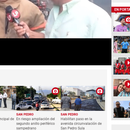
EN PORT
SAN PEDRO
SAN PEDRO
incipal de
En riesgo ampliación del
Habilitan paso en la
segundo anillo periférico
avenida circunvalación de
sampedrano
San Pedro Sula