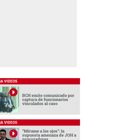
SA VIDEOS
BCH emite comunicado por
captura de funcionarios
vinculados al caso
SA VIDEOS
“Mírame a los ojos”: la
supuesta amenaza de JOH a
procuradores