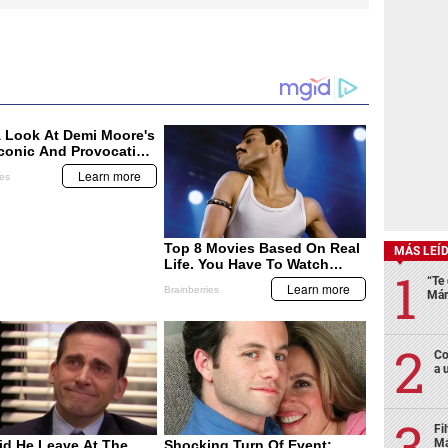
MÁS LEÍ
“Te 
Már
Co
a 
Fi
Má