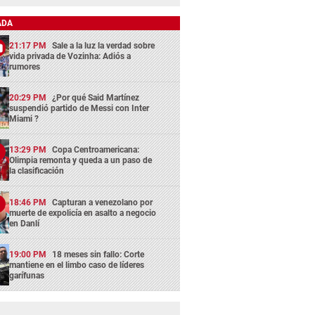
ADA
21:17 PM
Sale a la luz la verdad sobre
vida privada de Vozinha: Adiós a
rumores
20:29 PM
¿Por qué Said Martínez
suspendió partido de Messi con Inter
Miami ?
13:29 PM
Copa Centroamericana:
Olimpia remonta y queda a un paso de
la clasificación
18:46 PM
Capturan a venezolano por
muerte de expolicía en asalto a negocio
en Danlí
19:00 PM
18 meses sin fallo: Corte
mantiene en el limbo caso de líderes
garífunas