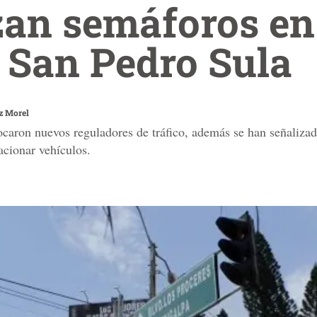
an semáforos en
 San Pedro Sula
z Morel
ocaron nuevos reguladores de tráfico, además se han señalizado
acionar vehículos.