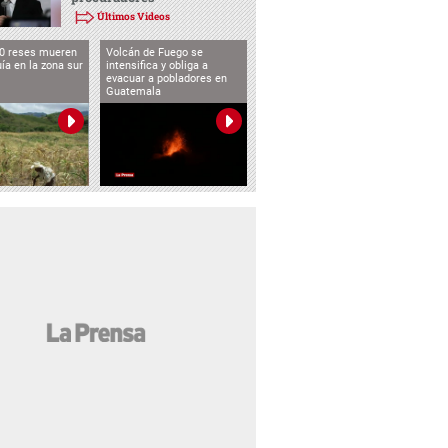
Últimos Videos
0 reses mueren
Volcán de Fuego se
uía en la zona sur
intensifica y obliga a
evacuar a pobladores en
Guatemala